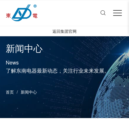
恩都法
Close menu
首页
Open submenu (公司介绍)
公司介绍
3
返回集团官网
Open submenu (创新&研发)
创新&研发
4
新闻中心
Open submenu (产品中心)
产品中心
4
Open submenu (人才与发展
News
人才与发展
3
了解东南电器最新动态，关注行业未来发展。
Open submenu (新闻中心)
新闻中心
1
首页
/
新闻中心